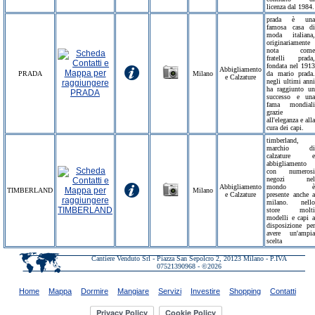
licenza dal 1984.
prada è una
famosa casa di
moda italiana,
originariamente
nota come
fratelli prada,
fondata nel 1913
Abbigliamento
PRADA
Milano
da mario prada.
e Calzature
negli ultimi anni
ha raggiunto un
successo e una
fama mondiali
grazie
all'eleganza e alla
cura dei capi.
timberland,
marchio di
calzature e
abbigliamento
con numerosi
negozi nel
Abbigliamento
mondo è
TIMBERLAND
Milano
e Calzature
presente anche a
milano. nello
store molti
modelli e capi a
disposizione per
avere un'ampia
scelta
Cantiere Venduto Srl - Piazza San Sepolcro 2, 20123 Milano - P.IVA
07521390968 - ©2026
Home
Mappa
Dormire
Mangiare
Servizi
Investire
Shopping
Contatti