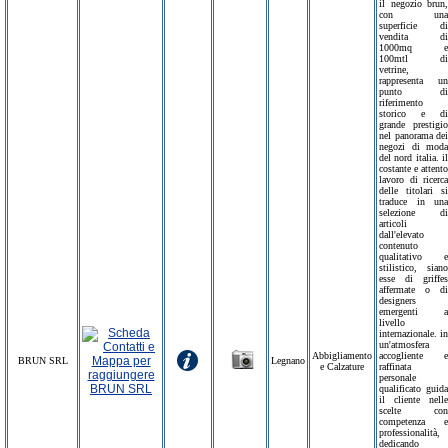
il negozio brun,
con una
superficie di
vendita di
1000mq e
100mtl di
vetrine,
rappresenta un
punto di
riferimento
storico e di
grande prestigio
nel panorama dei
negozi di moda
del nord italia. il
costante e attento
lavoro di ricerca
delle titolari si
traduce in una
selezione di
articoli
dall'elevato
contenuto
qualitativo e
stilistico, siano
esse di griffes
affermate o di
designers
emergenti a
livello
internazionale. in
un'atmosfera
Abbigliamento
accogliente e
BRUN SRL
Legnano
e Calzature
raffinata
personale
qualificato guida
il cliente nelle
scelte con
competenza e
professionalità,
dedicando