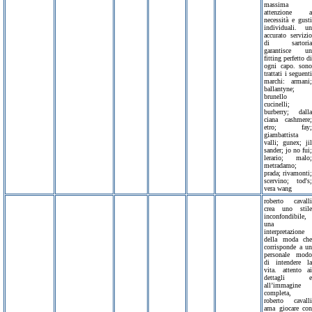
massima
attenzione a
necessità e gusti
individuali. un
accurato servizio
di sartoria
garantisce un
fitting perfetto di
ogni capo. sono
trattati i seguenti
marchi: armani;
ballantyne;
brunello
cucinelli;
burberry; dalla
ciana cashmere;
etro; fay;
giambattista
valli; gunex; jil
sander; jo no fui;
lerario; malo;
metradamo;
prada; rivamonti;
scervino; tod's;
vera wang
roberto cavalli
crea uno stile
inconfondibile,
una
interpretazione
della moda che
corrisponde a un
personale modo
di intendere la
vita. attento ai
dettagli e
all’immagine
completa,
roberto cavalli
ama giocare con