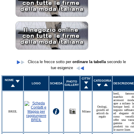
Clicca le frecce sotto per
ordinare la tabella
secondo le
tue esigenze
CITTA'
NOME
CATEGORIA
PHOTO
LOGO
SCHEDA
DESCRIZIONE
GALLERY
breil, famoso
marchio di
accessori moda
apre a milano la
Orologi,
botique breil. il
gioielli ed
negozio raffinato
BREIL
Milano
articoli da
ed elegante di
regalo
corso vercelli
offre una vasta
gamma di
prodotti tra cui
le nuove linee.