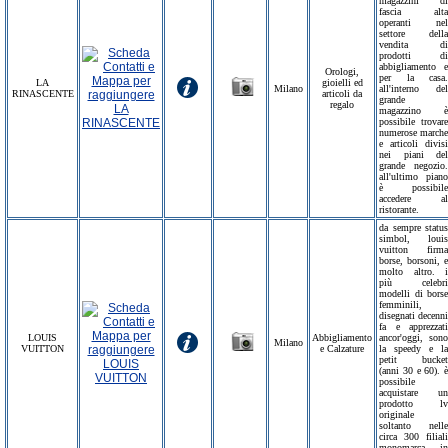
magazzini di
fascia alta
operanti nel
settore della
vendita di
prodotti di
abbigliamento e
Orologi,
per la casa.
LA
gioielli ed
Milano
all'interno del
RINASCENTE
articoli da
grande
regalo
magazzino è
possibile trovare
numerose marche
e articoli divisi
nei piani del
grande negozio.
all'ultimo piano
è possibile
accedere al
ristorante.
da sempre status
simbol, louis
vuitton firma
borse, borsoni, e
molto altro. i
più celebri
modelli di borse
femminili,
disegnati decenni
fa e apprezzati
LOUIS
Abbigliamento
ancor'oggi, sono
Milano
VUITTON
e Calzature
la speedy e la
petit bucket
(anni 30 e 60). è
possibile
acquistare un
prodotto lv
originale
soltanto nelle
circa 300 filiali
monomarca in