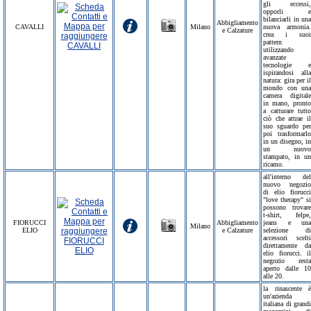
gli eccessi,
opporli e
bilanciarli in una
Abbigliamento
CAVALLI
Milano
nuova armonia.
e Calzature
crea i suoi
pattern
utilizzando
avanzate
tecnologie e
ispirandosi alla
natura: gira per il
mondo con una
camera digitale
in mano, pronto
a catturare tutto
ciò che attrae il
suo sguardo per
poi trasformarlo
in un disegno, in
un nuovo
stampato, in un
ricamo.
all'interno del
nuovo negozio
di elio fiorucci
"love therapy" si
possono trovare
t-shirt, felpe,
FIORUCCI
Abbigliamento
jeans e una
Milano
ELIO
e Calzature
selezione di
accessori scelti
direttamente da
elio fiorucci. il
negozio resta
aperto dalle 10
alle 20.
la rinascente è
un'azienda
italiana di grandi