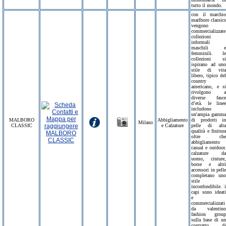
tutto il mondo.
con il marchio
marlboro classics
vengono
commercializzate
collezioni
informali
maschili e
femminili. le
collezioni si
ispirano ad uno
stile di vita
libero, tipico del
country
americano, e si
rivolgono a
diverse fasce
d’età. le linee
includono
un'ampia gamma
MALBORO
Abbigliamento
di prodotti in
Milano
CLASSIC
e Calzature
pelle di alta
qualità e finitura
oltre che
abbigliamento
casual e outdoor.
calzature da
uomo, cinture,
borse e altri
accessori in pelle
completano uno
stile
inconfondibile. i
capi sono ideati
e
commercializzati
da valentino
fashion group
sulla base di un
contratto di