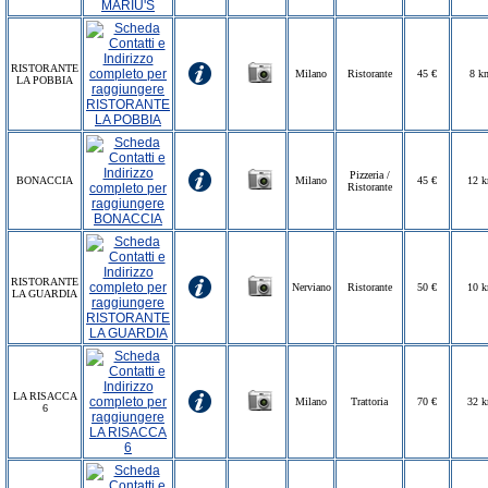
RISTORANTE
Milano
Ristorante
45 €
8 k
LA POBBIA
Pizzeria /
BONACCIA
Milano
45 €
12 
Ristorante
RISTORANTE
Nerviano
Ristorante
50 €
10 
LA GUARDIA
LA RISACCA
Milano
Trattoria
70 €
32 
6