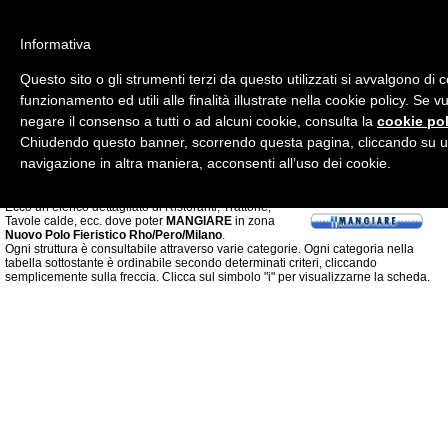
Informativa
Questo sito o gli strumenti terzi da questo utilizzati si avvalgono di 
funzionamento ed utili alle finalità illustrate nella cookie policy. Se 
negare il consenso a tutti o ad alcuni cookie, consulta la
cookie pol
Chiudendo questo banner, scorrendo questa pagina, cliccando su u
navigazione in altra maniera, acconsenti all’uso dei cookie.
Ecco un elenco dettagliato di Ristoranti, Trattorie,
Tavole calde, ecc. dove poter
MANGIARE
in zona
Nuovo Polo Fieristico Rho/Pero/Milano
.
Ogni struttura è consultabile attraverso varie categorie. Ogni categoria nella
tabella sottostante è ordinabile secondo determinati criteri, cliccando
semplicemente sulla freccia. Clicca sul simbolo "i" per visualizzarne la scheda.