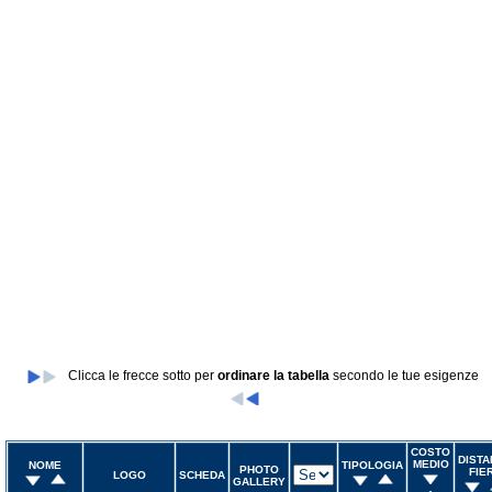
Clicca le frecce sotto per
ordinare la tabella
secondo le tue esigenze
COSTO
DISTA
MEDIO
NOME
TIPOLOGIA
PHOTO
FIE
LOGO
SCHEDA
GALLERY