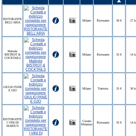
RISTORANTE
Milano
Ristorante
30 €
27 
BELL'ARIA
Matinée
BISTROT &
Milano
Ristorante
35 €
14 
COCKTAILS
GIULIO PANE
Milano
Trattoria
35 €
30 
E OJO
RISTORANTE
Cusano
I VINI DI
Ristorante
35 €
14 
Milanino
MARIU'S