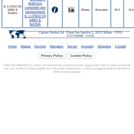
IL LUOGO DI
AIMO E
Milano
Ristorante
90 €
16 
NADIA
Cantiere Venduto Srl - Piazza San Sepolcro 2, 20123 Milano - P.IVA
07521390968 - ©2026
Home
Mappa
Dormire
Mangiare
Servizi
Investire
Shopping
Contatti
Il sito FieraRhoPero è attivo nel mantenere costantemente aggiornati i dati in esso contenuti,
ma non si ritiene responsabile per eventuali inesattezze o mancati aggiornamenti all'interno
nelle proprie pagine.